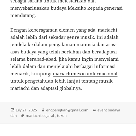
sebagai sarana untuk melestarikan dan
menyebarluaskan budaya Meksiko kepada generasi
mendatang.
Dengan keberagaman elemen yang ada, mariachi
adalah lebih dari sekadar genre musik. Ini adalah
jendela ke dalam pengalaman manusia dan asas-
asas budaya yang telah bertahan dan beradaptasi
selama berabad-abad. Jika kamu ingin menyelami
lebih dalam dan menjelajahi berbagai informasi
menarik, kunjungi
mariachimexicointernacional
untuk pengetahuan lebih lanjut tentang musik
mariachi dan adaptasi globalnya.
Posted
Author
Categories
July 21, 2025
engbengtian@gmail.com
event budaya
on
Tags
dan
mariachi
,
sejarah
,
tokoh