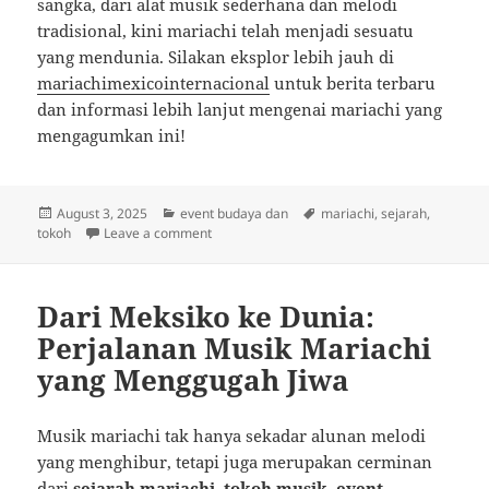
sangka, dari alat musik sederhana dan melodi
tradisional, kini mariachi telah menjadi sesuatu
yang mendunia. Silakan eksplor lebih jauh di
mariachimexicointernacional
untuk berita terbaru
dan informasi lebih lanjut mengenai mariachi yang
mengagumkan ini!
Posted
Categories
Tags
August 3, 2025
event budaya dan
mariachi
,
sejarah
,
on
on Menggali Akar Mariachi: Melodi, Tokoh, d
tokoh
Leave a comment
Dari Meksiko ke Dunia:
Perjalanan Musik Mariachi
yang Menggugah Jiwa
Musik mariachi tak hanya sekadar alunan melodi
yang menghibur, tetapi juga merupakan cerminan
dari
sejarah mariachi, tokoh musik, event