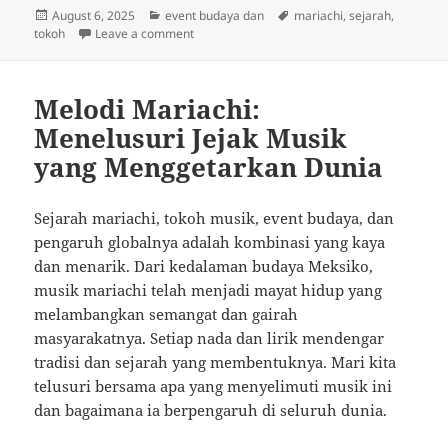
Posted
Categories
Tags
August 6, 2025
event budaya dan
mariachi
,
sejarah
,
on
on Melodi Tanpa Batas: Menelusuri Sejarah d
tokoh
Leave a comment
Melodi Mariachi:
Menelusuri Jejak Musik
yang Menggetarkan Dunia
Sejarah mariachi, tokoh musik, event budaya, dan
pengaruh globalnya adalah kombinasi yang kaya
dan menarik. Dari kedalaman budaya Meksiko,
musik mariachi telah menjadi mayat hidup yang
melambangkan semangat dan gairah
masyarakatnya. Setiap nada dan lirik mendengar
tradisi dan sejarah yang membentuknya. Mari kita
telusuri bersama apa yang menyelimuti musik ini
dan bagaimana ia berpengaruh di seluruh dunia.