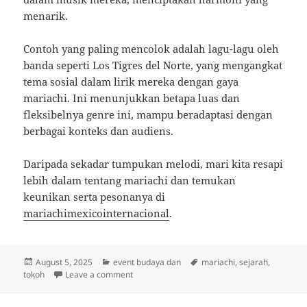
menarik.
Contoh yang paling mencolok adalah lagu-lagu oleh
banda seperti Los Tigres del Norte, yang mengangkat
tema sosial dalam lirik mereka dengan gaya
mariachi. Ini menunjukkan betapa luas dan
fleksibelnya genre ini, mampu beradaptasi dengan
berbagai konteks dan audiens.
Daripada sekadar tumpukan melodi, mari kita resapi
lebih dalam tentang mariachi dan temukan
keunikan serta pesonanya di
mariachimexicointernacional
.
Posted
Categories
Tags
August 5, 2025
event budaya dan
mariachi
,
sejarah
,
on
on Menelusuri Irama Mariachi: Dari Akarny
tokoh
Leave a comment