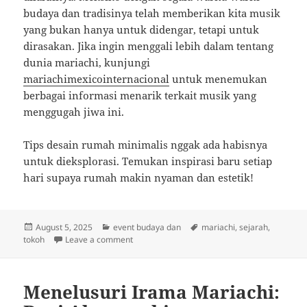
budaya dan tradisinya telah memberikan kita musik
yang bukan hanya untuk didengar, tetapi untuk
dirasakan. Jika ingin menggali lebih dalam tentang
dunia mariachi, kunjungi
mariachimexicointernacional
untuk menemukan
berbagai informasi menarik terkait musik yang
menggugah jiwa ini.
Tips desain rumah minimalis nggak ada habisnya
untuk dieksplorasi. Temukan inspirasi baru setiap
hari supaya rumah makin nyaman dan estetik!
Posted
Categories
Tags
August 5, 2025
event budaya dan
mariachi
,
sejarah
,
on
on Melodi Mariachi: Menelusuri Jejak Musik
tokoh
Leave a comment
Menelusuri Irama Mariachi: