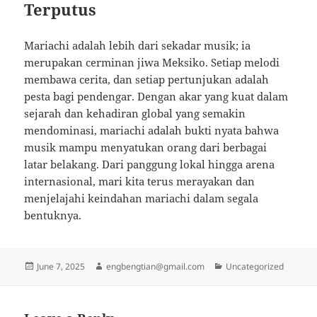
Terputus
Mariachi adalah lebih dari sekadar musik; ia
merupakan cerminan jiwa Meksiko. Setiap melodi
membawa cerita, dan setiap pertunjukan adalah
pesta bagi pendengar. Dengan akar yang kuat dalam
sejarah dan kehadiran global yang semakin
mendominasi, mariachi adalah bukti nyata bahwa
musik mampu menyatukan orang dari berbagai
latar belakang. Dari panggung lokal hingga arena
internasional, mari kita terus merayakan dan
menjelajahi keindahan mariachi dalam segala
bentuknya.
Posted
Author
Categories
June 7, 2025
engbengtian@gmail.com
Uncategorized
on