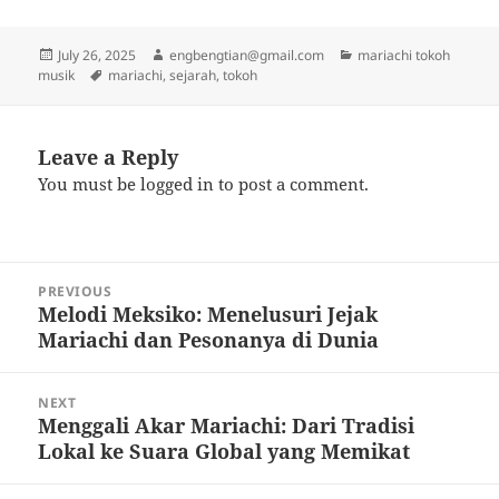
Posted
Author
Categories
July 26, 2025
engbengtian@gmail.com
mariachi tokoh
on
Tags
musik
mariachi
,
sejarah
,
tokoh
Leave a Reply
You must be
logged in
to post a comment.
Post
PREVIOUS
navigation
Melodi Meksiko: Menelusuri Jejak
Previous
Mariachi dan Pesonanya di Dunia
post:
NEXT
Menggali Akar Mariachi: Dari Tradisi
Next
Lokal ke Suara Global yang Memikat
post: