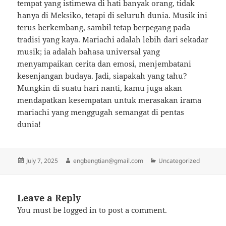
tempat yang istimewa di hati banyak orang, tidak
hanya di Meksiko, tetapi di seluruh dunia. Musik ini
terus berkembang, sambil tetap berpegang pada
tradisi yang kaya. Mariachi adalah lebih dari sekadar
musik; ia adalah bahasa universal yang
menyampaikan cerita dan emosi, menjembatani
kesenjangan budaya. Jadi, siapakah yang tahu?
Mungkin di suatu hari nanti, kamu juga akan
mendapatkan kesempatan untuk merasakan irama
mariachi yang menggugah semangat di pentas
dunia!
Posted
Author
Categories
July 7, 2025
engbengtian@gmail.com
Uncategorized
on
Leave a Reply
You must be
logged in
to post a comment.