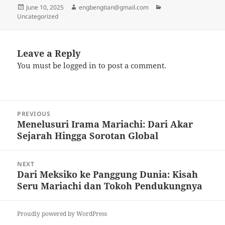
Posted
Author
Categories
June 10, 2025
engbengtian@gmail.com
on
Uncategorized
Leave a Reply
You must be
logged in
to post a comment.
Post
PREVIOUS
navigation
Menelusuri Irama Mariachi: Dari Akar
Previous
Sejarah Hingga Sorotan Global
post:
NEXT
Dari Meksiko ke Panggung Dunia: Kisah
Next
Seru Mariachi dan Tokoh Pendukungnya
post:
Proudly powered by WordPress