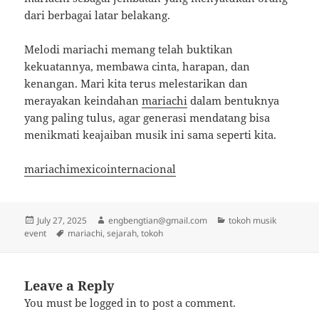
dari berbagai latar belakang.
Melodi mariachi memang telah buktikan
kekuatannya, membawa cinta, harapan, dan
kenangan. Mari kita terus melestarikan dan
merayakan keindahan
mariachi
dalam bentuknya
yang paling tulus, agar generasi mendatang bisa
menikmati keajaiban musik ini sama seperti kita.
mariachimexicointernacional
Posted
Author
Categories
July 27, 2025
engbengtian@gmail.com
tokoh musik
on
Tags
event
mariachi
,
sejarah
,
tokoh
Leave a Reply
You must be
logged in
to post a comment.