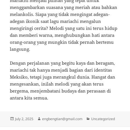
mariachi menjadi pilihan yang tepat untuk
menggambarkan suasana yang meriah atau bahkan
melankolis. Siapa yang tidak mengingat adegan-
adegan ikonik saat lagu mariachi mengalun
mengiringi cerita? Melodi yang satu ini terus hidup
dan memberi warna, menghubungkan hati antara
orang-orang yang mungkin tidak pernah bertemu
langsung.
Dengan perjalanan yang begitu kaya dan beragam,
mariachi tak hanya menjadi bagian dari identitas
Meksiko, tetapi juga merangkul dunia. Hangat dan
mengesankan, inilah melodi yang akan terus
bergema, menjembatani budaya dan perasaan di
antara kita semua.
Posted
Author
Categories
July 2, 2025
engbengtian@gmail.com
Uncategorized
on