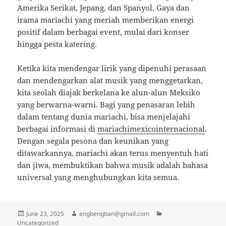
Amerika Serikat, Jepang, dan Spanyol. Gaya dan
irama mariachi yang meriah memberikan energi
positif dalam berbagai event, mulai dari konser
hingga pesta katering.
Ketika kita mendengar lirik yang dipenuhi perasaan
dan mendengarkan alat musik yang menggetarkan,
kita seolah diajak berkelana ke alun-alun Meksiko
yang berwarna-warni. Bagi yang penasaran lebih
dalam tentang dunia mariachi, bisa menjelajahi
berbagai informasi di
mariachimexicointernacional
.
Dengan segala pesona dan keunikan yang
ditawarkannya, mariachi akan terus menyentuh hati
dan jiwa, membuktikan bahwa musik adalah bahasa
universal yang menghubungkan kita semua.
Posted
Author
Categories
June 23, 2025
engbengtian@gmail.com
on
Uncategorized