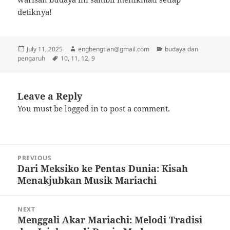
detiknya!
Posted
Author
Categories
July 11, 2025
engbengtian@gmail.com
budaya dan
on
Tags
pengaruh
10
,
11
,
12
,
9
Leave a Reply
You must be
logged in
to post a comment.
Post
PREVIOUS
navigation
Dari Meksiko ke Pentas Dunia: Kisah
Previous
Menakjubkan Musik Mariachi
post:
NEXT
Menggali Akar Mariachi: Melodi Tradisi
Next