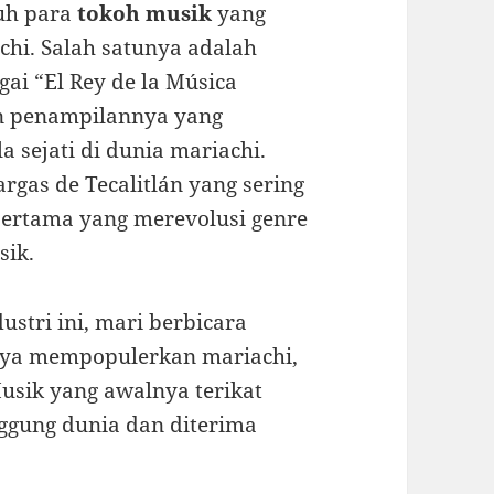
uh para
tokoh musik
yang
hi. Salah satunya adalah
gai “El Rey de la Música
n penampilannya yang
 sejati di dunia mariachi.
rgas de Tecalitlán yang sering
pertama yang merevolusi genre
sik.
stri ini, mari berbicara
nya mempopulerkan mariachi,
Musik yang awalnya terikat
anggung dunia dan diterima