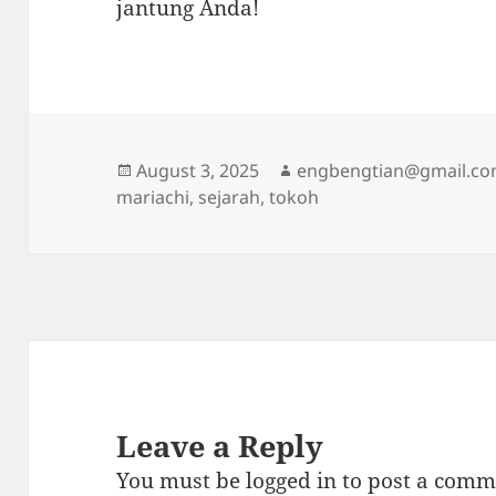
jantung Anda!
Posted
Author
August 3, 2025
engbengtian@gmail.c
on
mariachi
,
sejarah
,
tokoh
Leave a Reply
You must be
logged in
to post a comm